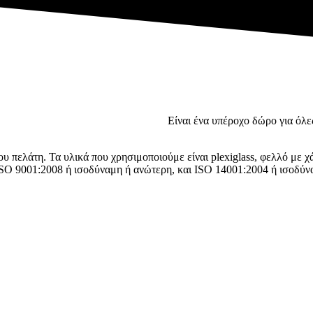
ποιώντας ξύλο, φελλό ή πλεξιγκλάς!
Είναι ένα υπέροχο δώρο για όλες
ου πελάτη. Τα υλικά που χρησιμοποιούμε είναι plexiglass, φελλό με χά
ISO 9001:2008 ή ισοδύναμη ή ανώτερη, και ISO 14001:2004 ή ισοδύνα