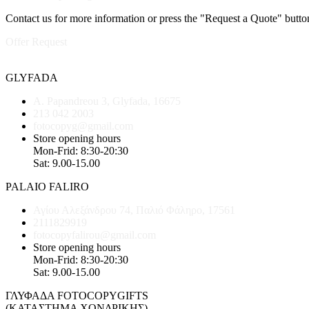
Contact us for more information or press the "Request a Quote" butto
Offer Request
GLYFADA
A. Papandreou 3, Glyfada, 16675
213 042 2003
fotocopyg@gmail.com
Store opening hours
Mon-Frid: 8:30-20:30
Sat: 9.00-15.00
PALAIO FALIRO
Αγίου Αλεξάνδρου 74, Παλιό Φάληρο, 17561
2111829919
fotocopyfalirou@gmail.com
Store opening hours
Mon-Frid: 8:30-20:30
Sat: 9.00-15.00
ΓΛΥΦΑΔΑ FOTOCOPYGIFTS
(ΚΑΤΑΣΤΗΜΑ ΧΟΝΔΡΙΚΗΣ)