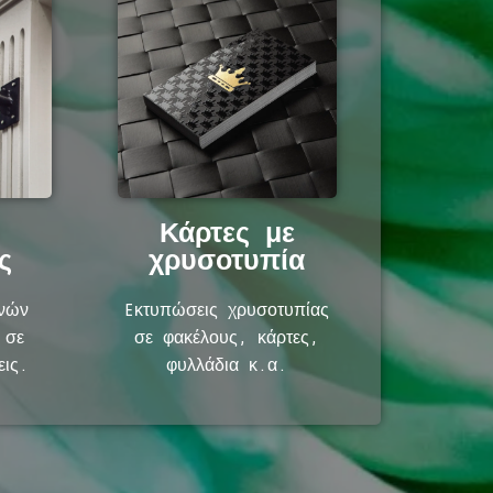
ς
Κάρτες με
ς
χρυσοτυπία
ινών
Eκτυπώσεις χρυσοτυπίας
 σε
σε φακέλους, κάρτες,
εις.
φυλλάδια κ.α.