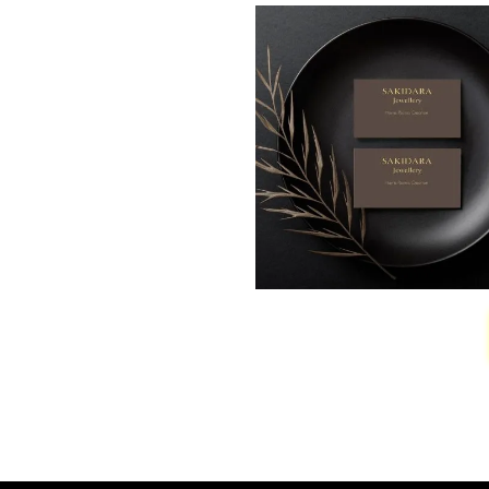
ουμε ένα portfolio για το
τήτων αλλά και η ποιότητα
ν μοναδικούς. Η
η για την συνεχή εξέλιξη
που μας κάνει να
 εκτυπώσεων.