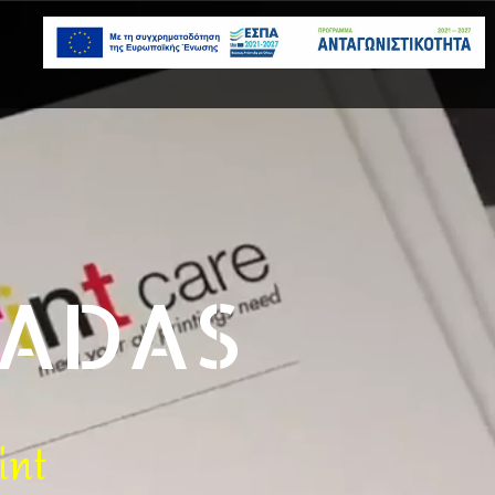
A
D
A
S
int