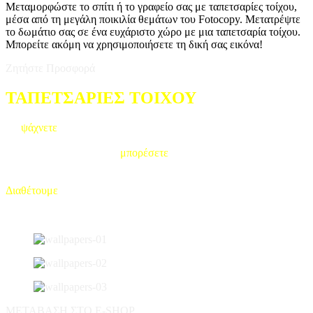
Μεταμορφώστε το σπίτι ή το γραφείο σας με ταπετσαρίες τοίχου,
μέσα από τη μεγάλη ποικιλία θεμάτων του Fotocopy. Μετατρέψτε
το δωμάτιο σας σε ένα ευχάριστο χώρο με μια ταπετσαρία τοίχου.
Μπορείτε ακόμη να χρησιμοποιήσετε τη δική σας εικόνα!
Ζητήστε Προσφορά
ΤΑΠΕΤΣΑΡΙΕΣ ΤΟΙΧΟΥ
Αν
ψάχνετε
για όμορφες ταπετσαρίες για να στολίσετε τους τοίχους
σας, σκεφτείτε να διαλέξετε από τις εκατοντάδες επιλογές που
διαθέτουμε. Όχι μόνο θα
μπορέσετε
να εξοικονομήσετε χρήματα
βάφοντας τους τοίχους σας, αλλά μπορείτε επίσης να επιλέξετε από
μια ποικιλία μοντέρνων, κλασικών και παιδικών ταπετσαριών.
Διαθέτουμε
επίσης συνεργείο εγκατάστασης & τοποθέτησης (εντός
Αττικής) για να διασφαλίσουμε ότι θα έχετε την τέλεια αγορά χωρίς
να χάσετε τίποτα κατά την εγκατάσταση.
ΜΕΤΑΒΑΣΗ ΣΤΟ E-SHOP