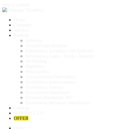
Skip to content
Home
Company
Services
Portfolio
Εκθέσεις
Αυτοκόλλητα Βιτρίνας
Κατασκευές πινακίδων από Etalbond
Κατασκευές Laser – Κοπή – Χάραξη
3D Printing
Καμβάδες
Μουσαμάδες
Αυτοκόλλητες Ταπετσαρίες
Εκτυπώσεις αυτοκόλλητων
Εκτυπώσεις Αφισών
Εκτυπώσεις Καταλόγων
Εικονική Περιήγηση 360°
Εκτυπώσεις Μεγάλων Διαστάσεων
Catalogs
CONTACT US
OFFER
Home