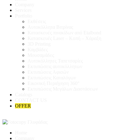
Company
Services
Portfolio
Εκθέσεις
Αυτοκόλλητα Βιτρίνας
Κατασκευές πινακίδων από Etalbond
Κατασκευές Laser – Κοπή – Χάραξη
3D Printing
Καμβάδες
Μουσαμάδες
Αυτοκόλλητες Ταπετσαρίες
Εκτυπώσεις αυτοκόλλητων
Εκτυπώσεις Αφισών
Εκτυπώσεις Καταλόγων
Εικονική Περιήγηση 360°
Εκτυπώσεις Μεγάλων Διαστάσεων
Catalogs
CONTACT US
OFFER
Home
Company