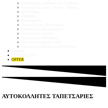
Κατασκευές πινακίδων από Etalbond
Κατασκευές Laser – Κοπή – Χάραξη
3D Printing
Καμβάδες
Μουσαμάδες
Αυτοκόλλητες Ταπετσαρίες
Εκτυπώσεις αυτοκόλλητων
Εκτυπώσεις Αφισών
Εκτυπώσεις Καταλόγων
Εικονική Περιήγηση 360°
Εκτυπώσεις Μεγάλων Διαστάσεων
Catalogs
CONTACT US
OFFER
ΑΥΤΟΚΟΛΛΗΤΕΣ ΤΑΠΕΤΣΑΡΙΕΣ