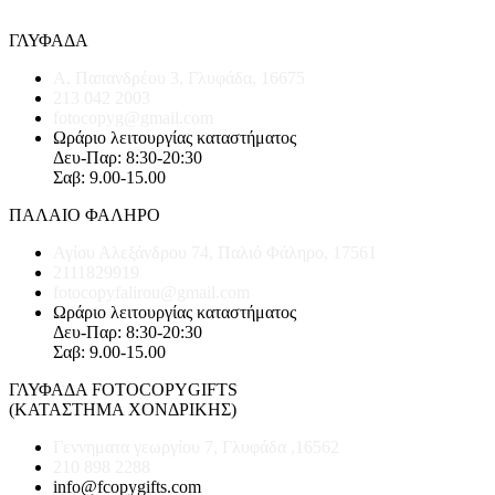
ΓΛΥΦΑΔΑ
Α. Παπανδρέου 3, Γλυφάδα, 16675
213 042 2003
fotocopyg@gmail.com
Ωράριο λειτουργίας καταστήματος
Δευ-Παρ: 8:30-20:30
Σαβ: 9.00-15.00
ΠΑΛΑΙΟ ΦΑΛΗΡΟ
Αγίου Αλεξάνδρου 74, Παλιό Φάληρο, 17561
2111829919
fotocopyfalirou@gmail.com
Ωράριο λειτουργίας καταστήματος
Δευ-Παρ: 8:30-20:30
Σαβ: 9.00-15.00
ΓΛΥΦΑΔΑ FOTOCOPYGIFTS
(ΚΑΤΑΣΤΗΜΑ ΧΟΝΔΡΙΚΗΣ)
Γεννηματα γεωργίου 7, Γλυφάδα ,16562
210 898 2288
info@fcopygifts.com