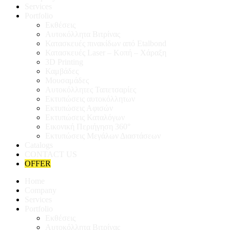
Services
Portfolio
Εκθέσεις
Αυτοκόλλητα Βιτρίνας
Κατασκευές πινακίδων από Etalbond
Κατασκευές Laser – Κοπή – Χάραξη
3D Printing
Καμβάδες
Μουσαμάδες
Αυτοκόλλητες Ταπετσαρίες
Εκτυπώσεις αυτοκόλλητων
Εκτυπώσεις Αφισών
Εκτυπώσεις Καταλόγων
Εικονική Περιήγηση 360°
Εκτυπώσεις Μεγάλων Διαστάσεων
Catalogs
CONTACT US
OFFER
Home
Company
Services
Portfolio
Εκθέσεις
Αυτοκόλλητα Βιτρίνας