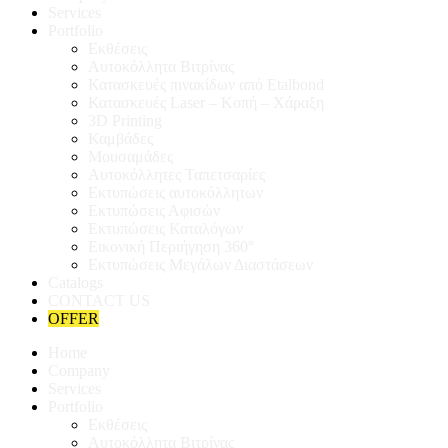
Services
Portfolio
Εκθέσεις
Αυτοκόλλητα Βιτρίνας
Κατασκευές πινακίδων από Etalbond
Κατασκευές Laser – Κοπή – Χάραξη
3D Printing
Καμβάδες
Μουσαμάδες
Αυτοκόλλητες Ταπετσαρίες
Εκτυπώσεις αυτοκόλλητων
Εκτυπώσεις Αφισών
Εκτυπώσεις Καταλόγων
Εικονική Περιήγηση 360°
Εκτυπώσεις Μεγάλων Διαστάσεων
Catalogs
CONTACT US
OFFER
Home
Company
Services
Portfolio
Εκθέσεις
Αυτοκόλλητα Βιτρίνας