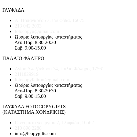
ΓΛΥΦΑΔΑ
Α. Παπανδρέου 3, Γλυφάδα, 16675
213 042 2003
fotocopyg@gmail.com
Ωράριο λειτουργίας καταστήματος
Δευ-Παρ: 8:30-20:30
Σαβ: 9.00-15.00
ΠΑΛΑΙΟ ΦΑΛΗΡΟ
Αγίου Αλεξάνδρου 74, Παλιό Φάληρο, 17561
2111829919
fotocopyfalirou@gmail.com
Ωράριο λειτουργίας καταστήματος
Δευ-Παρ: 8:30-20:30
Σαβ: 9.00-15.00
ΓΛΥΦΑΔΑ FOTOCOPYGIFTS
(ΚΑΤΑΣΤΗΜΑ ΧΟΝΔΡΙΚΗΣ)
Γεννηματα γεωργίου 7, Γλυφάδα ,16562
210 898 2288
info@fcopygifts.com