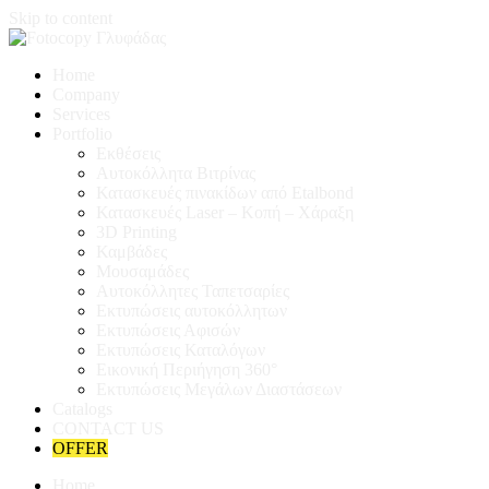
Skip to content
Home
Company
Services
Portfolio
Εκθέσεις
Αυτοκόλλητα Βιτρίνας
Κατασκευές πινακίδων από Etalbond
Κατασκευές Laser – Κοπή – Χάραξη
3D Printing
Καμβάδες
Μουσαμάδες
Αυτοκόλλητες Ταπετσαρίες
Εκτυπώσεις αυτοκόλλητων
Εκτυπώσεις Αφισών
Εκτυπώσεις Καταλόγων
Εικονική Περιήγηση 360°
Εκτυπώσεις Μεγάλων Διαστάσεων
Catalogs
CONTACT US
OFFER
Home