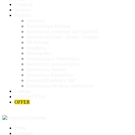
Company
Services
Portfolio
Εκθέσεις
Αυτοκόλλητα Βιτρίνας
Κατασκευές πινακίδων από Etalbond
Κατασκευές Laser – Κοπή – Χάραξη
3D Printing
Καμβάδες
Μουσαμάδες
Αυτοκόλλητες Ταπετσαρίες
Εκτυπώσεις αυτοκόλλητων
Εκτυπώσεις Αφισών
Εκτυπώσεις Καταλόγων
Εικονική Περιήγηση 360°
Εκτυπώσεις Μεγάλων Διαστάσεων
Catalogs
CONTACT US
OFFER
Home
Company